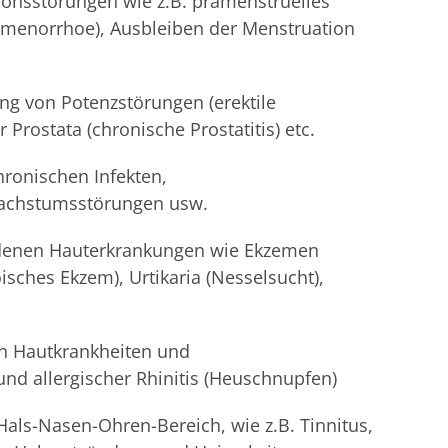
onsstörungen wie z.B. prämenstruelles
menorrhoe), Ausbleiben der Menstruation
ng von Potenzstörungen (erektile
rostata (chronische Prostatitis) etc.
chronischen Infekten,
achstumsstörungen usw.
denen Hauterkrankungen wie Ekzemen
sches Ekzem), Urtikaria (Nesselsucht),
en Hautkrankheiten und
d allergischer Rhinitis (Heuschnupfen)
s-Nasen-Ohren-Bereich, wie z.B. Tinnitus,