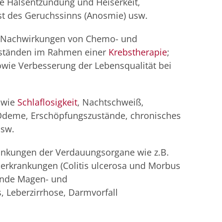
e Halsentzündung und Heiserkeit,
st des Geruchssinns (Anosmie) usw.
r Nachwirkungen von Chemo- und
zuständen im Rahmen einer
Krebstherapie
;
wie Verbesserung der Lebensqualität bei
 wie
Schlaflosigkeit
, Nachtschweiß,
 Ödeme, Erschöpfungszustände, chronisches
usw.
ankungen der Verdauungsorgane wie z.B.
rkrankungen (Colitis ulcerosa und Morbus
rende Magen- und
, Leberzirrhose, Darmvorfall