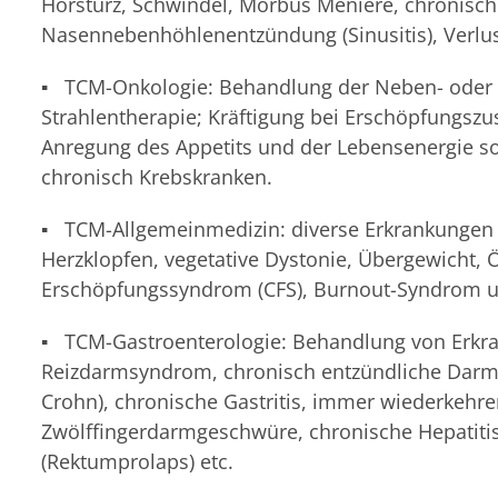
Hörsturz, Schwindel, Morbus Menière, chronisch
Nasennebenhöhlenentzündung (Sinusitis), Verlu
▪ TCM-Onkologie: Behandlung der Neben- ode
Strahlentherapie; Kräftigung bei Erschöpfungs
Anregung des Appetits und der Lebensenergie so
chronisch Krebskranken.
▪ TCM-Allgemeinmedizin: diverse Erkrankungen
Herzklopfen, vegetative Dystonie, Übergewicht,
Erschöpfungssyndrom (CFS), Burnout-Syndrom 
▪ TCM-Gastroenterologie: Behandlung von Erkr
Reizdarmsyndrom, chronisch entzündliche Darme
Crohn), chronische Gastritis, immer wiederkeh
Zwölffingerdarmgeschwüre, chronische Hepatitis
(Rektumprolaps) etc.