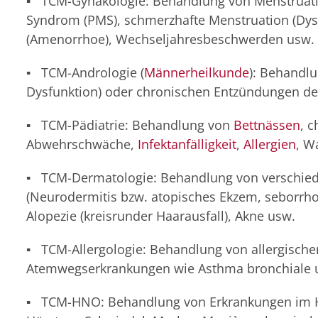
▪ TCM-Gynäkologie: Behandlung von Menstruati
Syndrom (PMS), schmerzhafte Menstruation (Dys
(Amenorrhoe), Wechseljahresbeschwerden usw.
▪ TCM-Andrologie (
Männerheilkunde
): Behandlu
Dysfunktion) oder chronischen Entzündungen der P
▪ TCM-Pädiatrie: Behandlung von
Bettnässen
, 
Abwehrschwäche,
Infektanfälligkeit
,
Allergien
, W
▪ TCM-Dermatologie: Behandlung von verschie
(Neurodermitis bzw. atopisches Ekzem, seborrhoi
Alopezie (kreisrunder Haarausfall), Akne usw.
▪ TCM-Allergologie: Behandlung von allergisch
Atemwegserkrankungen wie Asthma bronchiale un
▪ TCM-HNO: Behandlung von Erkrankungen im Hal